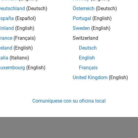
Deutschland
(Deutsch)
Österreich
(Deutsch)
España
(Español)
Portugal
(English)
inland
(English)
Sweden
(English)
rance
(Français)
Switzerland
reland
(English)
Deutsch
talia
(Italiano)
English
Luxembourg
(English)
Français
United Kingdom
(English)
Comuníquese con su oficina local