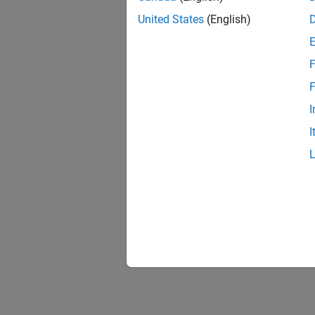
United States
(English)
F
F
I
I