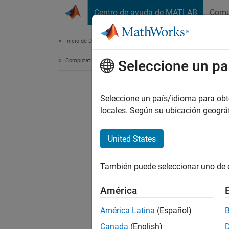
Saltar al contenido
Centro de ayuda de MATLAB
Comu
Document
Inicio de Documentación
Computational Finance
Seleccione un pa
Seleccione un país/idioma para obten
locales. Según su ubicación geogr
United States
También puede seleccionar uno de 
América
América Latina
(Español)
Canada
(English)