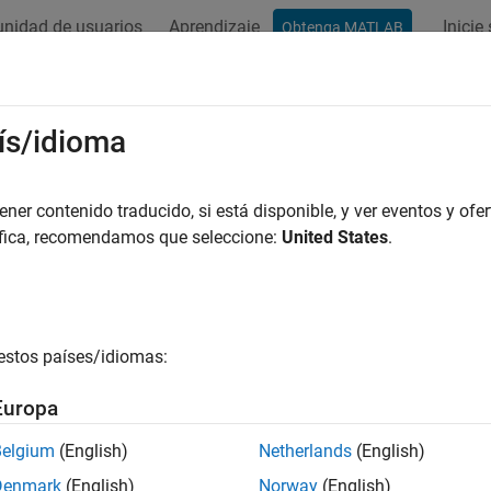
nidad de usuarios
Aprendizaje
Inicie
Obtenga MATLAB
ation
Examples
Functions
Apps
Videos
Answers
ís/idioma
er contenido traducido, si está disponible, y ver eventos y ofer
How useful was this informat
áfica, recomendamos que seleccione:
United States
.
estos países/idiomas:
Europa
Belgium
(English)
Netherlands
(English)
Denmark
(English)
Norway
(English)