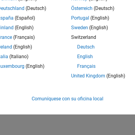
Deutschland
(Deutsch)
Österreich
(Deutsch)
España
(Español)
Portugal
(English)
inland
(English)
Sweden
(English)
rance
(Français)
Switzerland
reland
(English)
Deutsch
talia
(Italiano)
English
Luxembourg
(English)
Français
United Kingdom
(English)
Comuníquese con su oficina local