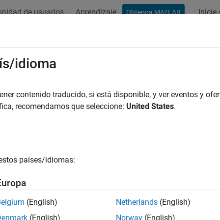
nidad de usuarios
Aprendizaje
Inicie
Obtenga MATLAB
ación
Ejemplos
Funciones
Bloques
Apps
Vídeos
ís/idioma
er contenido traducido, si está disponible, y ver eventos y ofer
¿Qué tan útil fue esta traducc
áfica, recomendamos que seleccione:
United States
.
estos países/idiomas:
Europa
Belgium
(English)
Netherlands
(English)
Denmark
(English)
Norway
(English)