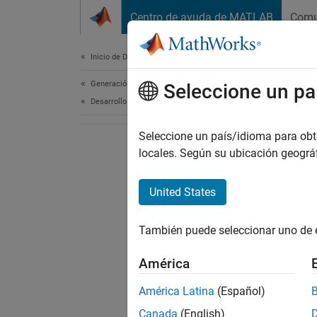
Saltar al contenido
Centro de ayuda de MATLAB
Comu
Document
Inicio de Documentación
Generación de código
Seleccione un pa
Desarrollo de FPGA, ASIC y SoC
Seleccione un país/idioma para obten
locales. Según su ubicación geogr
United States
También puede seleccionar uno de 
América
América Latina
(Español)
Canada
(English)