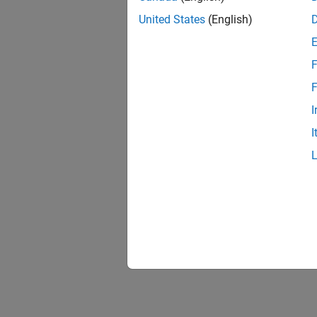
United States
(English)
F
F
I
I