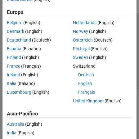
Europa
Belgium
(English)
Netherlands
(English)
Centro de confianza
Marcas comerciales
Denmark
(English)
Norway
(English)
Política de privacidad
Antipiratería
Estado de las aplicaciones
Deutschland
(Deutsch)
Österreich
(Deutsch)
Información de contacto
España
(Español)
Portugal
(English)
© 1994-2026 The MathWorks, Inc.
Finland
(English)
Sweden
(English)
France
(Français)
Switzerland
Seleccione un
España
Ireland
(English)
Deutsch
Italia
(Italiano)
English
Luxembourg
(English)
Français
United Kingdom
(English)
Asia-Pacífico
Australia
(English)
India
(English)