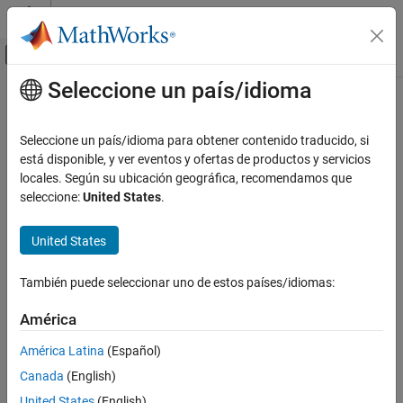
Saltar al contenido
Centro de ayuda de MATLAB
Mostrar/ocultar menú de navegación
Seleccione un país/idioma
Contenido principal
Inicio de Documentación
Radar
Seleccione un país/idioma para obtener contenido traducido, si
Robotics and Autonomous Systems
está disponible, y ver eventos y ofertas de productos y servicios
How useful was this information?
locales. Según su ubicación geográfica, recomendamos que
seleccione:
United States
.
United States
También puede seleccionar uno de estos países/idiomas:
América
América Latina
(Español)
Canada
(English)
United States
(English)