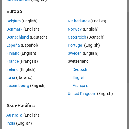
Europa
Belgium
(English)
Netherlands
(English)
Centro de confianza
Marcas comerciales
Denmark
(English)
Norway
(English)
Política de privacidad
Antipiratería
Estado de las aplicaciones
Deutschland
(Deutsch)
Österreich
(Deutsch)
Información de contacto
España
(Español)
Portugal
(English)
© 1994-2026 The MathWorks, Inc.
Finland
(English)
Sweden
(English)
France
(Français)
Switzerland
Seleccione un
España
Ireland
(English)
Deutsch
Italia
(Italiano)
English
Luxembourg
(English)
Français
United Kingdom
(English)
Asia-Pacífico
Australia
(English)
India
(English)