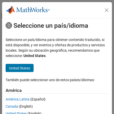
Saltar al contenido
Centro de ayuda de MATLAB
Mostrar/ocultar menú de navegación
Seleccione un país/idioma
Contenido principal
Inicio de Documentación
Radar
Seleccione un país/idioma para obtener contenido traducido, si
Robotics and Autonomous Systems
está disponible, y ver eventos y ofertas de productos y servicios
locales. Según su ubicación geográfica, recomendamos que
How useful was this information?
seleccione:
United States
.
United States
También puede seleccionar uno de estos países/idiomas:
América
América Latina
(Español)
Canada
(English)
United States
(English)