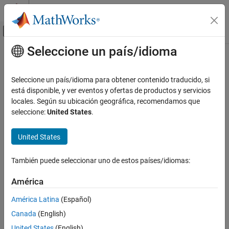
Saltar al contenido
Centro de ayuda de MATLAB
Mostrar/ocultar menú de navegación
Seleccione un país/idioma
Contenido principal
Inicio de Documentación
Control Systems
Seleccione un país/idioma para obtener contenido traducido, si
está disponible, y ver eventos y ofertas de productos y servicios
locales. Según su ubicación geográfica, recomendamos que
How useful was this information?
seleccione:
United States
.
United States
También puede seleccionar uno de estos países/idiomas:
América
América Latina
(Español)
Canada
(English)
United States
(English)