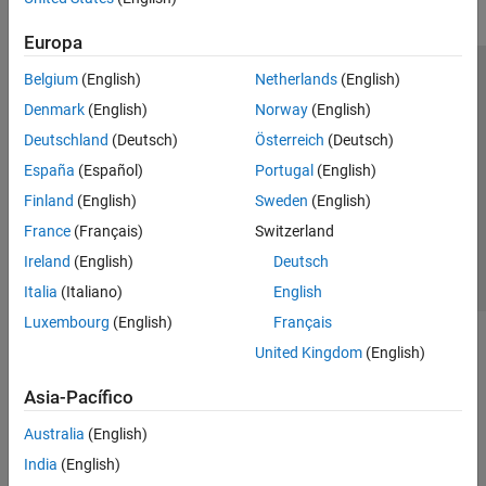
Europa
Belgium
(English)
Netherlands
(English)
Centro de confianza
Marcas comerciales
Denmark
(English)
Norway
(English)
Política de privacidad
Antipiratería
Estado de las aplicaciones
Deutschland
(Deutsch)
Österreich
(Deutsch)
Información de contacto
España
(Español)
Portugal
(English)
© 1994-2026 The MathWorks, Inc.
Finland
(English)
Sweden
(English)
France
(Français)
Switzerland
Seleccione un
España
Ireland
(English)
Deutsch
Italia
(Italiano)
English
Luxembourg
(English)
Français
United Kingdom
(English)
Asia-Pacífico
Australia
(English)
India
(English)