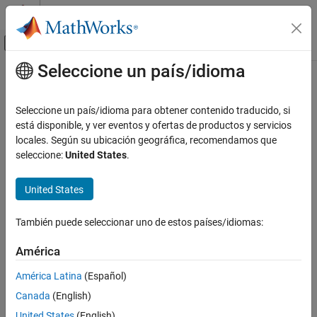
Saltar al contenido
Centro de ayuda de MATLAB
Mostrar/ocultar menú de navegación
Seleccione un país/idioma
Contenido principal
Inicio de Documentación
Code Generation
Seleccione un país/idioma para obtener contenido traducido, si
FPGA, ASIC, and SoC Development
está disponible, y ver eventos y ofertas de productos y servicios
locales. Según su ubicación geográfica, recomendamos que
How useful was this information?
seleccione:
United States
.
United States
También puede seleccionar uno de estos países/idiomas:
América
América Latina
(Español)
Canada
(English)
United States
(English)