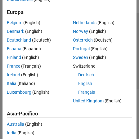
Europa
Belgium
(English)
Netherlands
(English)
Centro de confianza
Marcas comerciales
Denmark
(English)
Norway
(English)
Política de privacidad
Antipiratería
Estado de las aplicaciones
Deutschland
(Deutsch)
Österreich
(Deutsch)
Información de contacto
España
(Español)
Portugal
(English)
© 1994-2026 The MathWorks, Inc.
Finland
(English)
Sweden
(English)
France
(Français)
Switzerland
Seleccione un
España
Ireland
(English)
Deutsch
Italia
(Italiano)
English
Luxembourg
(English)
Français
United Kingdom
(English)
Asia-Pacífico
Australia
(English)
India
(English)