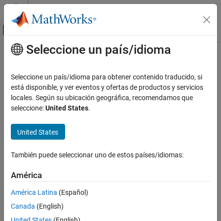
Saltar al contenido
Centro de ayuda de MATLAB
Mostrar/ocultar menú de navegación
Seleccione un país/idioma
Contenido principal
Inicio de Documentación
Code Generation
Seleccione un país/idioma para obtener contenido traducido, si
FPGA, ASIC, and SoC Development
está disponible, y ver eventos y ofertas de productos y servicios
locales. Según su ubicación geográfica, recomendamos que
How useful was this information?
seleccione:
United States
.
United States
También puede seleccionar uno de estos países/idiomas:
América
América Latina
(Español)
Canada
(English)
United States
(English)