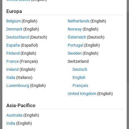
Europa
Belgium
(English)
Netherlands
(English)
Centro de confianza
Marcas comerciales
Denmark
(English)
Norway
(English)
Política de privacidad
Antipiratería
Estado de las aplicaciones
Deutschland
(Deutsch)
Österreich
(Deutsch)
Información de contacto
España
(Español)
Portugal
(English)
© 1994-2026 The MathWorks, Inc.
Finland
(English)
Sweden
(English)
France
(Français)
Switzerland
Seleccione un
España
Ireland
(English)
Deutsch
Italia
(Italiano)
English
Luxembourg
(English)
Français
United Kingdom
(English)
Asia-Pacífico
Australia
(English)
India
(English)