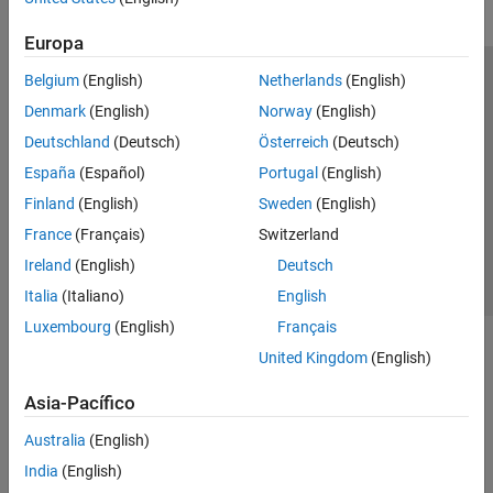
Europa
Belgium
(English)
Netherlands
(English)
Centro de confianza
Marcas comerciales
Denmark
(English)
Norway
(English)
Política de privacidad
Antipiratería
Estado de las aplicaciones
Deutschland
(Deutsch)
Österreich
(Deutsch)
Información de contacto
España
(Español)
Portugal
(English)
© 1994-2026 The MathWorks, Inc.
Finland
(English)
Sweden
(English)
France
(Français)
Switzerland
Seleccione un
España
Ireland
(English)
Deutsch
Italia
(Italiano)
English
Luxembourg
(English)
Français
United Kingdom
(English)
Asia-Pacífico
Australia
(English)
India
(English)