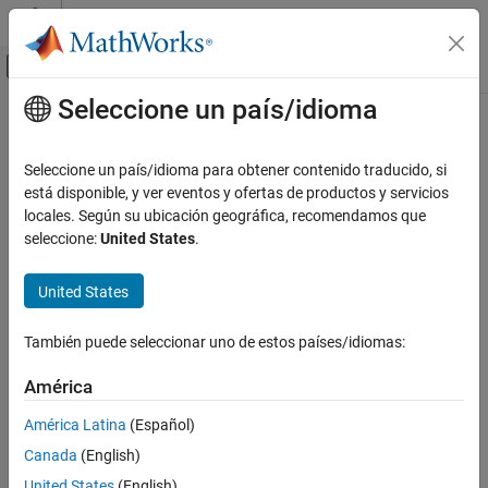
Saltar al contenido
Centro de ayuda de MATLAB
Mostrar/ocultar menú de navegación
Seleccione un país/idioma
Contenido principal
Inicio de Documentación
Code Generation
Seleccione un país/idioma para obtener contenido traducido, si
FPGA, ASIC, and SoC Development
está disponible, y ver eventos y ofertas de productos y servicios
locales. Según su ubicación geográfica, recomendamos que
How useful was this information?
seleccione:
United States
.
United States
También puede seleccionar uno de estos países/idiomas:
América
América Latina
(Español)
Canada
(English)
United States
(English)