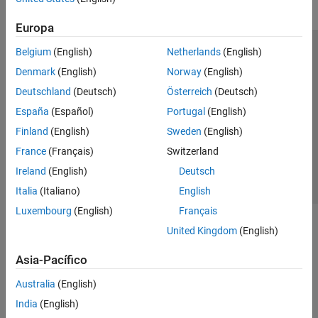
Europa
Belgium
(English)
Netherlands
(English)
Centro de confianza
Marcas comerciales
Denmark
(English)
Norway
(English)
Política de privacidad
Antipiratería
Estado de las aplicaciones
Deutschland
(Deutsch)
Österreich
(Deutsch)
Información de contacto
España
(Español)
Portugal
(English)
© 1994-2026 The MathWorks, Inc.
Finland
(English)
Sweden
(English)
France
(Français)
Switzerland
Seleccione un
España
Ireland
(English)
Deutsch
Italia
(Italiano)
English
Luxembourg
(English)
Français
United Kingdom
(English)
Asia-Pacífico
Australia
(English)
India
(English)