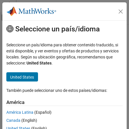
Saltar al contenido
Centro de ayuda de MATLAB
Mostrar/ocultar menú de navegación
Seleccione un país/idioma
Contenido principal
Inicio de Documentación
Physical Modeling
Seleccione un país/idioma para obtener contenido traducido, si
está disponible, y ver eventos y ofertas de productos y servicios
How useful was this information?
locales. Según su ubicación geográfica, recomendamos que
seleccione:
United States
.
United States
También puede seleccionar uno de estos países/idiomas:
América
América Latina
(Español)
Canada
(English)
United States
(English)