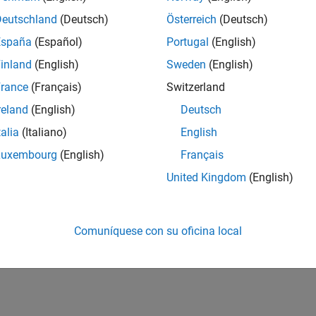
Deutschland
(Deutsch)
Österreich
(Deutsch)
España
(Español)
Portugal
(English)
inland
(English)
Sweden
(English)
rance
(Français)
Switzerland
reland
(English)
Deutsch
talia
(Italiano)
English
Luxembourg
(English)
Français
United Kingdom
(English)
Comuníquese con su oficina local