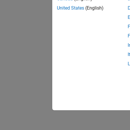
United States
(English)
F
F
I
I