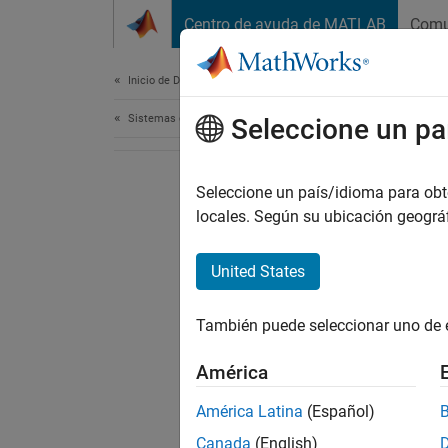
Saltar al contenido
Centro de ayuda de MATLAB
Comu
Document
Inicio de Documentación
Sistemas de control
Seleccione un pa
Seleccione un país/idioma para obten
locales. Según su ubicación geogr
United States
También puede seleccionar uno de 
América
América Latina
(Español)
Canada
(English)