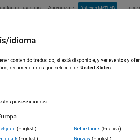
nidad de usuarios
Aprendizaje
Inicie
Obtenga MATLAB
ación
Ejemplos
Funciones
Bloques
Apps
Vídeos
ís/idioma
er contenido traducido, si está disponible, y ver eventos y ofer
¿Qué tan útil fue esta traducc
áfica, recomendamos que seleccione:
United States
.
estos países/idiomas:
Europa
Belgium
(English)
Netherlands
(English)
Denmark
(English)
Norway
(English)