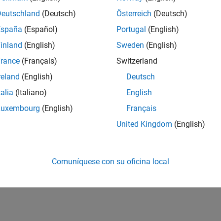
Deutschland
(Deutsch)
Österreich
(Deutsch)
España
(Español)
Portugal
(English)
inland
(English)
Sweden
(English)
rance
(Français)
Switzerland
reland
(English)
Deutsch
talia
(Italiano)
English
Luxembourg
(English)
Français
United Kingdom
(English)
Comuníquese con su oficina local