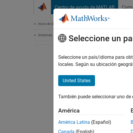
Saltar al contenido
Centro de ayuda de MATLAB
Comu
Document
Inicio de Documentación
Sistemas de control
Seleccione un pa
Seleccione un país/idioma para obten
locales. Según su ubicación geogr
United States
También puede seleccionar uno de 
América
América Latina
(Español)
Canada
(English)