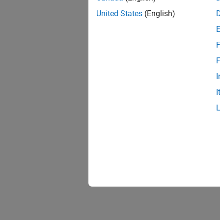
United States
(English)
F
F
I
I