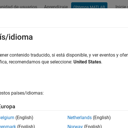
nidad de usuarios
Aprendizaje
Inicie
Obtenga MATLAB
ación
Ejemplos
Funciones
Bloques
Apps
Vídeos
ís/idioma
er contenido traducido, si está disponible, y ver eventos y ofer
¿Qué tan útil fue esta traducc
áfica, recomendamos que seleccione:
United States
.
estos países/idiomas:
Europa
Belgium
(English)
Netherlands
(English)
Denmark
(English)
Norway
(English)