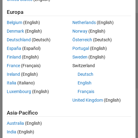
Europa
Belgium
(English)
Netherlands
(English)
Centro de confianza
Marcas comerciales
Denmark
(English)
Norway
(English)
Política de privacidad
Antipiratería
Estado de las aplicaciones
Deutschland
(Deutsch)
Österreich
(Deutsch)
Información de contacto
España
(Español)
Portugal
(English)
© 1994-2026 The MathWorks, Inc.
Finland
(English)
Sweden
(English)
France
(Français)
Switzerland
Seleccione un
España
Ireland
(English)
Deutsch
Italia
(Italiano)
English
Luxembourg
(English)
Français
United Kingdom
(English)
Asia-Pacífico
Australia
(English)
India
(English)