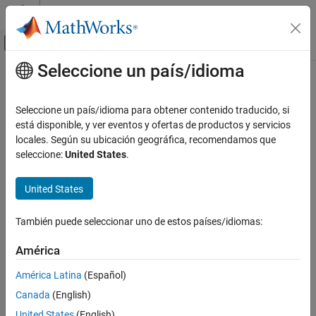
Saltar al contenido
Centro de ayuda de MATLAB
Mostrar/ocultar menú de navegación
Seleccione un país/idioma
Contenido principal
Inicio de Documentación
Sistemas de control
Seleccione un país/idioma para obtener contenido traducido, si
está disponible, y ver eventos y ofertas de productos y servicios
locales. Según su ubicación geográfica, recomendamos que
¿Qué tan útil fue esta traducción?
seleccione:
United States
.
United States
También puede seleccionar uno de estos países/idiomas:
América
América Latina
(Español)
Canada
(English)
United States
(English)