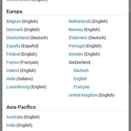
Europa
Belgium
(English)
Netherlands
(English)
Centro de confianza
Marcas comerciales
Denmark
(English)
Norway
(English)
Política de privacidad
Antipiratería
Estado de las aplicaciones
Deutschland
(Deutsch)
Österreich
(Deutsch)
Información de contacto
España
(Español)
Portugal
(English)
© 1994-2026 The MathWorks, Inc.
Finland
(English)
Sweden
(English)
France
(Français)
Switzerland
Seleccione un
España
Ireland
(English)
Deutsch
Italia
(Italiano)
English
Luxembourg
(English)
Français
United Kingdom
(English)
Asia-Pacífico
Australia
(English)
India
(English)