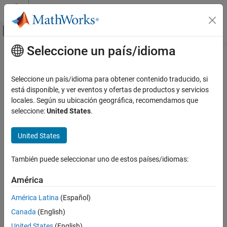
Saltar al contenido
Centro de ayuda de MATLAB
Mostrar/ocultar menú de navegación
Seleccione un país/idioma
Contenido principal
Inicio de Documentación
Image Processing and Computer Vision
Seleccione un país/idioma para obtener contenido traducido, si
está disponible, y ver eventos y ofertas de productos y servicios
locales. Según su ubicación geográfica, recomendamos que
How useful was this information?
seleccione:
United States
.
United States
También puede seleccionar uno de estos países/idiomas:
América
América Latina
(Español)
Canada
(English)
United States
(English)