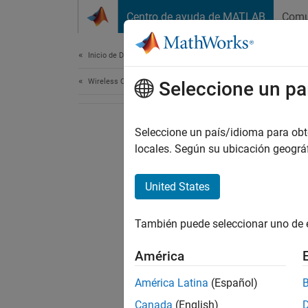
Saltar al contenido
Centro de ayuda de MATLAB
Comu
Document
Inicio de Documentación
Wireless Communications
Seleccione un pa
Seleccione un país/idioma para obten
locales. Según su ubicación geogr
United States
También puede seleccionar uno de 
América
América Latina
(Español)
Canada
(English)