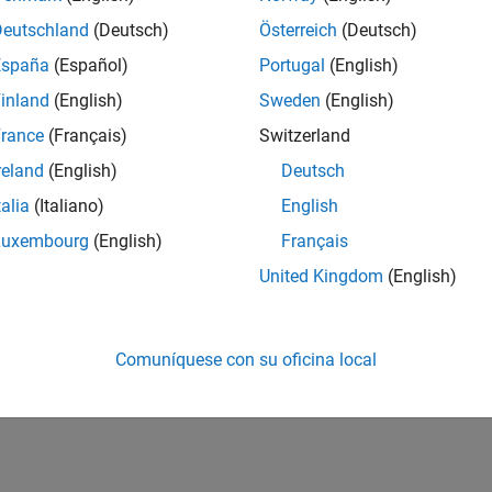
Deutschland
(Deutsch)
Österreich
(Deutsch)
España
(Español)
Portugal
(English)
inland
(English)
Sweden
(English)
rance
(Français)
Switzerland
reland
(English)
Deutsch
talia
(Italiano)
English
Luxembourg
(English)
Français
United Kingdom
(English)
Comuníquese con su oficina local