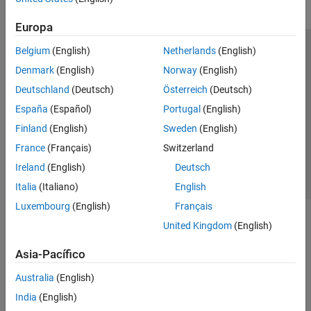
Europa
Belgium
(English)
Netherlands
(English)
Centro de confianza
Marcas comerciales
Denmark
(English)
Norway
(English)
Política de privacidad
Antipiratería
Estado de las aplicaciones
Deutschland
(Deutsch)
Österreich
(Deutsch)
Información de contacto
España
(Español)
Portugal
(English)
© 1994-2026 The MathWorks, Inc.
Finland
(English)
Sweden
(English)
France
(Français)
Switzerland
Seleccione un
España
Ireland
(English)
Deutsch
Italia
(Italiano)
English
Luxembourg
(English)
Français
United Kingdom
(English)
Asia-Pacífico
Australia
(English)
India
(English)