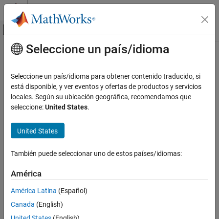
Saltar al contenido
Centro de ayuda de MATLAB
Mostrar/ocultar menú de navegación
Seleccione un país/idioma
Contenido principal
Inicio de Documentación
Verification, Validation, and Test
Seleccione un país/idioma para obtener contenido traducido, si
está disponible, y ver eventos y ofertas de productos y servicios
locales. Según su ubicación geográfica, recomendamos que
How useful was this information?
seleccione:
United States
.
United States
También puede seleccionar uno de estos países/idiomas:
América
América Latina
(Español)
Canada
(English)
United States
(English)