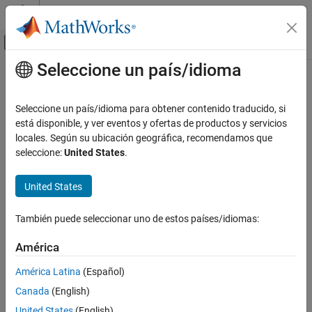
Saltar al contenido
Centro de ayuda de MATLAB
Mostrar/ocultar menú de navegación
Seleccione un país/idioma
Contenido principal
Inicio de Documentación
Verification, Validation, and Test
Seleccione un país/idioma para obtener contenido traducido, si
está disponible, y ver eventos y ofertas de productos y servicios
locales. Según su ubicación geográfica, recomendamos que
How useful was this information?
seleccione:
United States
.
United States
También puede seleccionar uno de estos países/idiomas:
América
América Latina
(Español)
Canada
(English)
United States
(English)