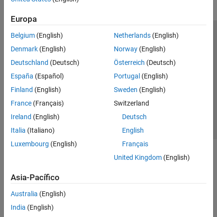
Europa
Belgium
(English)
Netherlands
(English)
Centro de confianza
Marcas comerciales
Denmark
(English)
Norway
(English)
Política de privacidad
Antipiratería
Estado de las aplicaciones
Deutschland
(Deutsch)
Österreich
(Deutsch)
Información de contacto
España
(Español)
Portugal
(English)
© 1994-2026 The MathWorks, Inc.
Finland
(English)
Sweden
(English)
France
(Français)
Switzerland
Seleccione un
España
Ireland
(English)
Deutsch
Italia
(Italiano)
English
Luxembourg
(English)
Français
United Kingdom
(English)
Asia-Pacífico
Australia
(English)
India
(English)