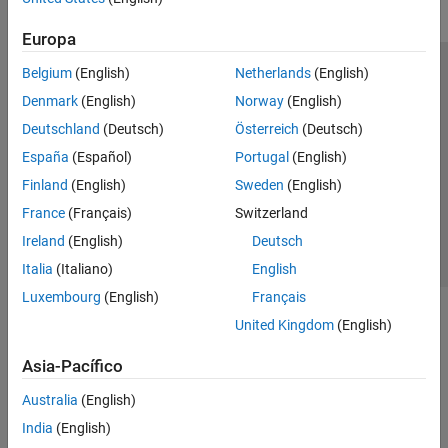
Europa
Belgium
(English)
Netherlands
(English)
Centro de confianza
Marcas comerciales
Denmark
(English)
Norway
(English)
Política de privacidad
Antipiratería
Estado de las aplicaciones
Deutschland
(Deutsch)
Österreich
(Deutsch)
Información de contacto
España
(Español)
Portugal
(English)
© 1994-2026 The MathWorks, Inc.
Finland
(English)
Sweden
(English)
France
(Français)
Switzerland
Seleccione un
España
Ireland
(English)
Deutsch
Italia
(Italiano)
English
Luxembourg
(English)
Français
United Kingdom
(English)
Asia-Pacífico
Australia
(English)
India
(English)