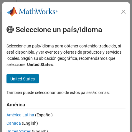
Saltar al contenido
Centro de ayuda de MATLAB
Mostrar/ocultar menú de navegación
Seleccione un país/idioma
Contenido principal
Inicio de Documentación
Seleccione un país/idioma para obtener contenido traducido, si
está disponible, y ver eventos y ofertas de productos y servicios
¿Qué tan útil fue esta traducción?
locales. Según su ubicación geográfica, recomendamos que
seleccione:
United States
.
United States
También puede seleccionar uno de estos países/idiomas:
América
América Latina
(Español)
Canada
(English)
United States
(English)