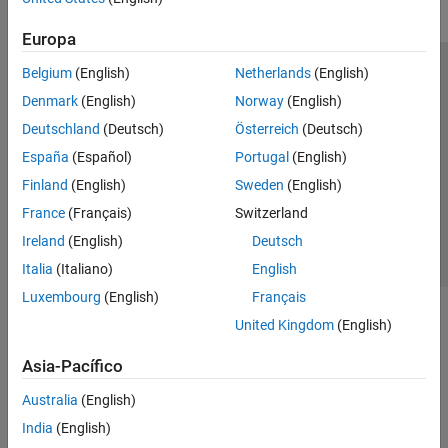
Europa
Belgium
(English)
Netherlands
(English)
Centro de confianza
Marcas comerciales
Denmark
(English)
Norway
(English)
Política de privacidad
Antipiratería
Estado de las aplicaciones
Deutschland
(Deutsch)
Österreich
(Deutsch)
Información de contacto
España
(Español)
Portugal
(English)
© 1994-2026 The MathWorks, Inc.
Finland
(English)
Sweden
(English)
France
(Français)
Switzerland
Seleccione un
España
Ireland
(English)
Deutsch
Italia
(Italiano)
English
Luxembourg
(English)
Français
United Kingdom
(English)
Asia-Pacífico
Australia
(English)
India
(English)