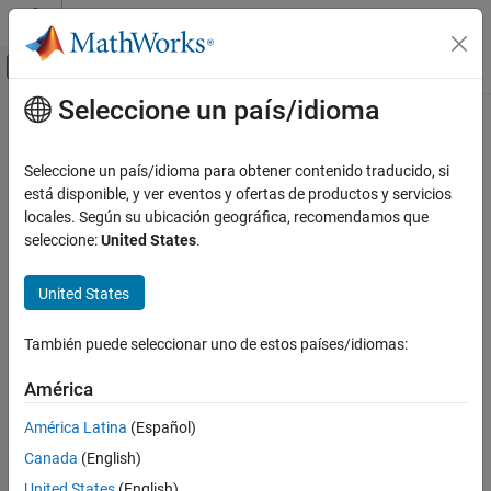
Saltar al contenido
Centro de ayuda de MATLAB
Mostrar/ocultar menú de navegación
Seleccione un país/idioma
Contenido principal
Inicio de Documentación
Seleccione un país/idioma para obtener contenido traducido, si
está disponible, y ver eventos y ofertas de productos y servicios
¿Qué tan útil fue esta traducción?
locales. Según su ubicación geográfica, recomendamos que
seleccione:
United States
.
United States
También puede seleccionar uno de estos países/idiomas:
América
América Latina
(Español)
Canada
(English)
United States
(English)