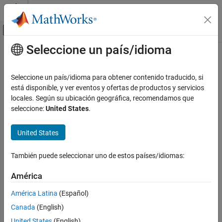
Saltar al contenido
Centro de ayuda de MATLAB
Mostrar/ocultar menú de navegación
Seleccione un país/idioma
Contenido principal
Inicio de Documentación
Seleccione un país/idioma para obtener contenido traducido, si
está disponible, y ver eventos y ofertas de productos y servicios
¿Qué tan útil fue esta traducción?
locales. Según su ubicación geográfica, recomendamos que
seleccione:
United States
.
United States
También puede seleccionar uno de estos países/idiomas:
América
América Latina
(Español)
Canada
(English)
United States
(English)