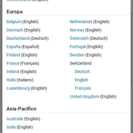
Europa
Belgium
(English)
Netherlands
(English)
Centro de confianza
Marcas comerciales
Denmark
(English)
Norway
(English)
Política de privacidad
Antipiratería
Estado de las aplicaciones
Deutschland
(Deutsch)
Österreich
(Deutsch)
Información de contacto
España
(Español)
Portugal
(English)
© 1994-2026 The MathWorks, Inc.
Finland
(English)
Sweden
(English)
France
(Français)
Switzerland
Seleccione un
España
Ireland
(English)
Deutsch
Italia
(Italiano)
English
Luxembourg
(English)
Français
United Kingdom
(English)
Asia-Pacífico
Australia
(English)
India
(English)