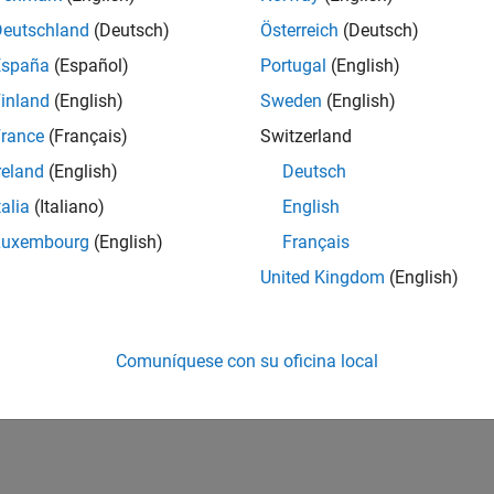
Deutschland
(Deutsch)
Österreich
(Deutsch)
España
(Español)
Portugal
(English)
inland
(English)
Sweden
(English)
rance
(Français)
Switzerland
reland
(English)
Deutsch
talia
(Italiano)
English
Luxembourg
(English)
Français
United Kingdom
(English)
Comuníquese con su oficina local