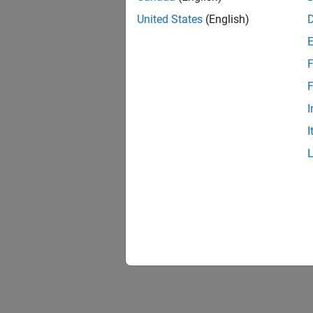
United States
(English)
F
F
I
I