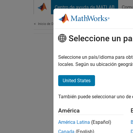
Saltar al contenido
Centro de ayuda de MATLAB
Comu
Document
Inicio de Documentación
Seleccione un pa
Seleccione un país/idioma para obten
locales. Según su ubicación geogr
United States
También puede seleccionar uno de 
América
América Latina
(Español)
Canada
(English)