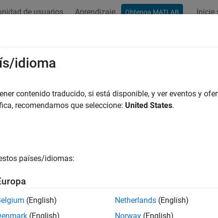
nidad de usuarios
Aprendizaje
Inicie
Obtenga MATLAB
ación
Ejemplos
Funciones
Apps
Vídeos
Respues
ís/idioma
er contenido traducido, si está disponible, y ver eventos y ofer
¿Qué tan útil fue esta traducc
áfica, recomendamos que seleccione:
United States
.
estos países/idiomas:
Europa
Belgium
(English)
Netherlands
(English)
Denmark
(English)
Norway
(English)