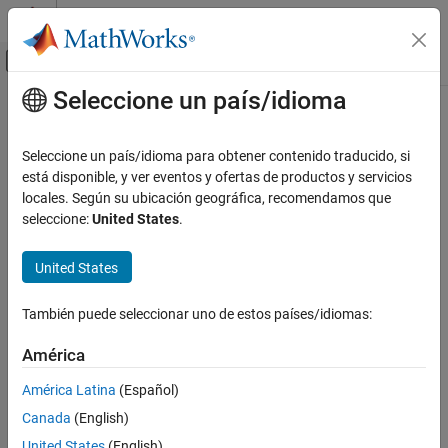
Saltar al contenido
Centro de ayuda de MATLAB
Mostrar/ocultar menú de navegación
Seleccione un país/idioma
Contenido principal
Inicio de Documentación
Seleccione un país/idioma para obtener contenido traducido, si
está disponible, y ver eventos y ofertas de productos y servicios
¿Qué tan útil fue esta traducción?
locales. Según su ubicación geográfica, recomendamos que
seleccione:
United States
.
United States
También puede seleccionar uno de estos países/idiomas:
América
América Latina
(Español)
Canada
(English)
United States
(English)