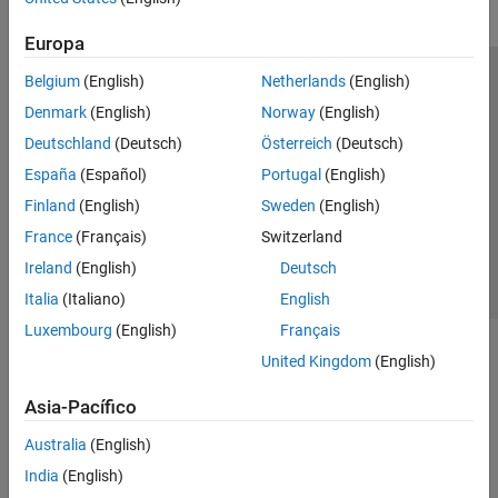
Europa
Belgium
(English)
Netherlands
(English)
Centro de confianza
Marcas comerciales
Denmark
(English)
Norway
(English)
Política de privacidad
Antipiratería
Estado de las aplicaciones
Deutschland
(Deutsch)
Österreich
(Deutsch)
Información de contacto
España
(Español)
Portugal
(English)
© 1994-2026 The MathWorks, Inc.
Finland
(English)
Sweden
(English)
France
(Français)
Switzerland
Seleccione un
España
Ireland
(English)
Deutsch
Italia
(Italiano)
English
Luxembourg
(English)
Français
United Kingdom
(English)
Asia-Pacífico
Australia
(English)
India
(English)