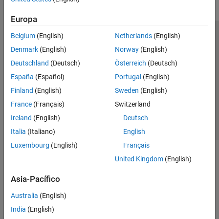
Europa
Belgium
(English)
Netherlands
(English)
Centro de confianza
Marcas comerciales
Denmark
(English)
Norway
(English)
Política de privacidad
Antipiratería
Estado de las aplicaciones
Deutschland
(Deutsch)
Österreich
(Deutsch)
Información de contacto
España
(Español)
Portugal
(English)
© 1994-2026 The MathWorks, Inc.
Finland
(English)
Sweden
(English)
France
(Français)
Switzerland
Seleccione un
España
Ireland
(English)
Deutsch
Italia
(Italiano)
English
Luxembourg
(English)
Français
United Kingdom
(English)
Asia-Pacífico
Australia
(English)
India
(English)