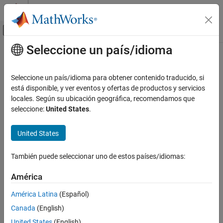
Saltar al contenido
Centro de ayuda de MATLAB
Mostrar/ocultar menú de navegación
Seleccione un país/idioma
Contenido principal
Inicio de Documentación
Seleccione un país/idioma para obtener contenido traducido, si
está disponible, y ver eventos y ofertas de productos y servicios
¿Qué tan útil fue esta traducción?
locales. Según su ubicación geográfica, recomendamos que
seleccione:
United States
.
United States
También puede seleccionar uno de estos países/idiomas:
América
América Latina
(Español)
Canada
(English)
United States
(English)