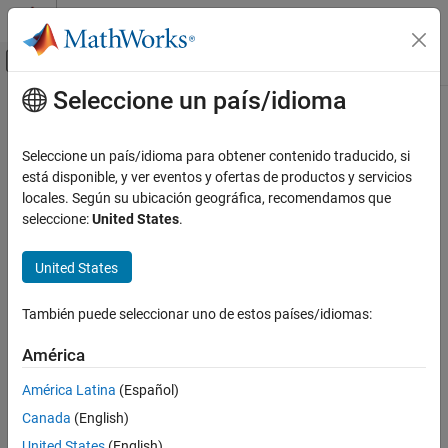
Saltar al contenido
Centro de ayuda de MATLAB
Mostrar/ocultar menú de navegación
Seleccione un país/idioma
Contenido principal
Inicio de Documentación
Seleccione un país/idioma para obtener contenido traducido, si
está disponible, y ver eventos y ofertas de productos y servicios
locales. Según su ubicación geográfica, recomendamos que
¿Qué tan útil fue esta traducción?
seleccione:
United States
.
United States
También puede seleccionar uno de estos países/idiomas:
América
América Latina
(Español)
Canada
(English)
United States
(English)