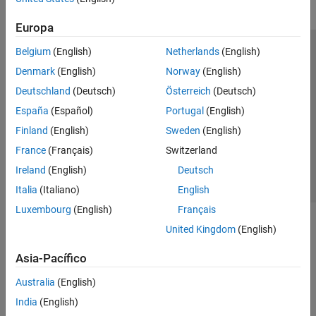
Europa
Belgium
(English)
Netherlands
(English)
Centro de confianza
Marcas comerciales
Denmark
(English)
Norway
(English)
Política de privacidad
Antipiratería
Estado de las aplicaciones
Deutschland
(Deutsch)
Österreich
(Deutsch)
Información de contacto
España
(Español)
Portugal
(English)
© 1994-2026 The MathWorks, Inc.
Finland
(English)
Sweden
(English)
France
(Français)
Switzerland
Seleccione un
España
Ireland
(English)
Deutsch
Italia
(Italiano)
English
Luxembourg
(English)
Français
United Kingdom
(English)
Asia-Pacífico
Australia
(English)
India
(English)