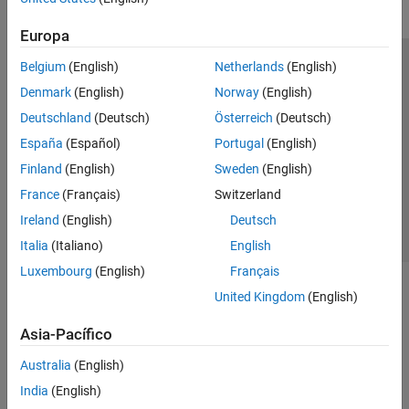
Europa
Belgium
(English)
Netherlands
(English)
Centro de confianza
Marcas comerciales
Denmark
(English)
Norway
(English)
Política de privacidad
Antipiratería
Estado de las aplicaciones
Deutschland
(Deutsch)
Österreich
(Deutsch)
Información de contacto
España
(Español)
Portugal
(English)
© 1994-2026 The MathWorks, Inc.
Finland
(English)
Sweden
(English)
France
(Français)
Switzerland
Seleccione un
España
Ireland
(English)
Deutsch
Italia
(Italiano)
English
Luxembourg
(English)
Français
United Kingdom
(English)
Asia-Pacífico
Australia
(English)
India
(English)