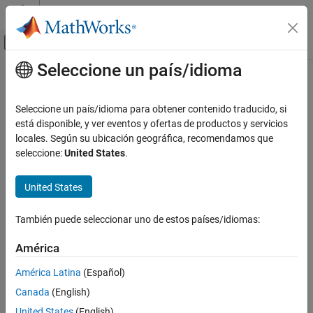
Saltar al contenido
Centro de ayuda de MATLAB
Mostrar/ocultar menú de navegación
Seleccione un país/idioma
Contenido principal
Inicio de Documentación
Seleccione un país/idioma para obtener contenido traducido, si
está disponible, y ver eventos y ofertas de productos y servicios
locales. Según su ubicación geográfica, recomendamos que
¿Qué tan útil fue esta traducción?
seleccione:
United States
.
United States
También puede seleccionar uno de estos países/idiomas:
América
América Latina
(Español)
Canada
(English)
United States
(English)