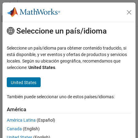
Saltar al contenido
Centro de ayuda de MATLAB
Mostrar/ocultar menú de navegación
Seleccione un país/idioma
Contenido principal
Inicio de Documentación
Seleccione un país/idioma para obtener contenido traducido, si
está disponible, y ver eventos y ofertas de productos y servicios
locales. Según su ubicación geográfica, recomendamos que
¿Qué tan útil fue esta traducción?
seleccione:
United States
.
United States
También puede seleccionar uno de estos países/idiomas:
América
América Latina
(Español)
Canada
(English)
United States
(English)