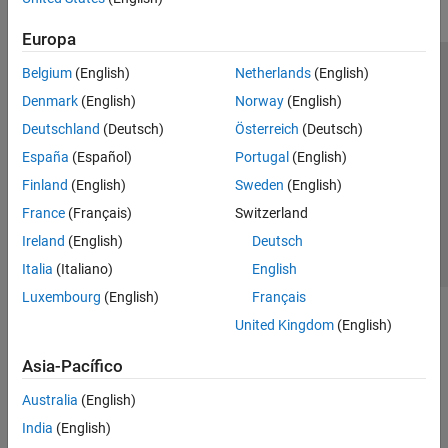
Europa
Belgium
(English)
Netherlands
(English)
Centro de confianza
Marcas comerciales
Denmark
(English)
Norway
(English)
Política de privacidad
Antipiratería
Estado de las aplicaciones
Deutschland
(Deutsch)
Österreich
(Deutsch)
Información de contacto
España
(Español)
Portugal
(English)
© 1994-2026 The MathWorks, Inc.
Finland
(English)
Sweden
(English)
France
(Français)
Switzerland
Seleccione un
España
Ireland
(English)
Deutsch
Italia
(Italiano)
English
Luxembourg
(English)
Français
United Kingdom
(English)
Asia-Pacífico
Australia
(English)
India
(English)