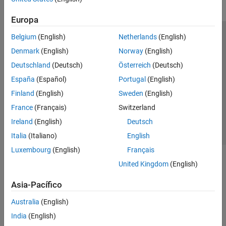
Europa
Belgium
(English)
Netherlands
(English)
Centro de confianza
Marcas comerciales
Denmark
(English)
Norway
(English)
Política de privacidad
Antipiratería
Estado de las aplicaciones
Deutschland
(Deutsch)
Österreich
(Deutsch)
Información de contacto
España
(Español)
Portugal
(English)
© 1994-2026 The MathWorks, Inc.
Finland
(English)
Sweden
(English)
France
(Français)
Switzerland
Seleccione un
España
Ireland
(English)
Deutsch
Italia
(Italiano)
English
Luxembourg
(English)
Français
United Kingdom
(English)
Asia-Pacífico
Australia
(English)
India
(English)