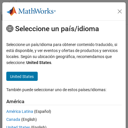
Saltar al contenido
Centro de ayuda de MATLAB
Mostrar/ocultar menú de navegación
Seleccione un país/idioma
Contenido principal
Inicio de Documentación
Prestaciones en la nube
Seleccione un país/idioma para obtener contenido traducido, si
está disponible, y ver eventos y ofertas de productos y servicios
¿Qué tan útil fue esta traducción?
locales. Según su ubicación geográfica, recomendamos que
seleccione:
United States
.
United States
También puede seleccionar uno de estos países/idiomas:
América
América Latina
(Español)
Canada
(English)
United States
(English)