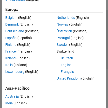
Europa
Belgium
(English)
Netherlands
(English)
Centro de confianza
Marcas comerciales
Denmark
(English)
Norway
(English)
Política de privacidad
Antipiratería
Estado de las aplicaciones
Deutschland
(Deutsch)
Österreich
(Deutsch)
Información de contacto
España
(Español)
Portugal
(English)
© 1994-2026 The MathWorks, Inc.
Finland
(English)
Sweden
(English)
France
(Français)
Switzerland
Seleccione un
España
Ireland
(English)
Deutsch
Italia
(Italiano)
English
Luxembourg
(English)
Français
United Kingdom
(English)
Asia-Pacífico
Australia
(English)
India
(English)