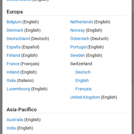
Europa
Belgium
(English)
Netherlands
(English)
Centro de confianza
Marcas comerciales
Denmark
(English)
Norway
(English)
Política de privacidad
Antipiratería
Estado de las aplicaciones
Deutschland
(Deutsch)
Österreich
(Deutsch)
Información de contacto
España
(Español)
Portugal
(English)
© 1994-2026 The MathWorks, Inc.
Finland
(English)
Sweden
(English)
France
(Français)
Switzerland
Seleccione un
España
Ireland
(English)
Deutsch
Italia
(Italiano)
English
Luxembourg
(English)
Français
United Kingdom
(English)
Asia-Pacífico
Australia
(English)
India
(English)