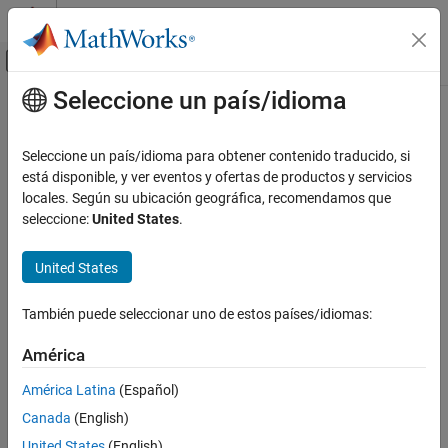
Saltar al contenido
Centro de ayuda de MATLAB
Mostrar/ocultar menú de navegación
Seleccione un país/idioma
Contenido principal
Inicio de Documentación
Automotive
Seleccione un país/idioma para obtener contenido traducido, si
está disponible, y ver eventos y ofertas de productos y servicios
locales. Según su ubicación geográfica, recomendamos que
How useful was this information?
seleccione:
United States
.
United States
También puede seleccionar uno de estos países/idiomas:
América
América Latina
(Español)
Canada
(English)
United States
(English)