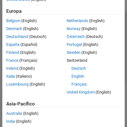
Europa
Belgium
(English)
Netherlands
(English)
Centro de confianza
Marcas comerciales
Denmark
(English)
Norway
(English)
Política de privacidad
Antipiratería
Estado de las aplicaciones
Deutschland
(Deutsch)
Österreich
(Deutsch)
Información de contacto
España
(Español)
Portugal
(English)
© 1994-2026 The MathWorks, Inc.
Finland
(English)
Sweden
(English)
France
(Français)
Switzerland
Seleccione un
España
Ireland
(English)
Deutsch
Italia
(Italiano)
English
Luxembourg
(English)
Français
United Kingdom
(English)
Asia-Pacífico
Australia
(English)
India
(English)