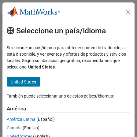
Saltar al contenido
Centro de ayuda de MATLAB
Mostrar/ocultar menú de navegación
Seleccione un país/idioma
Contenido principal
Inicio de Documentación
Application Deployment
Seleccione un país/idioma para obtener contenido traducido, si
está disponible, y ver eventos y ofertas de productos y servicios
locales. Según su ubicación geográfica, recomendamos que
How useful was this information?
seleccione:
United States
.
United States
También puede seleccionar uno de estos países/idiomas:
América
América Latina
(Español)
Canada
(English)
United States
(English)