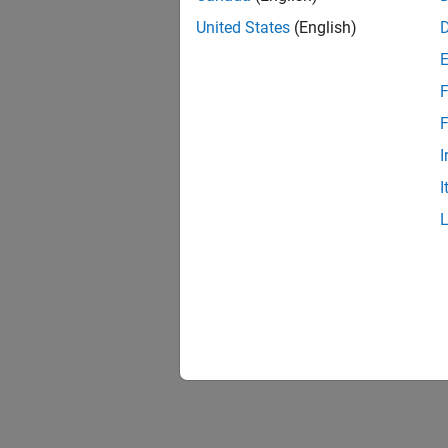
United States
(English)
F
F
I
I