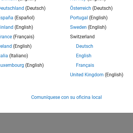
Deutschland
(Deutsch)
Österreich
(Deutsch)
España
(Español)
Portugal
(English)
inland
(English)
Sweden
(English)
rance
(Français)
Switzerland
reland
(English)
Deutsch
talia
(Italiano)
English
Luxembourg
(English)
Français
United Kingdom
(English)
Comuníquese con su oficina local