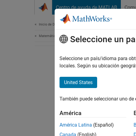
Saltar al contenido
Centro de ayuda de MATLAB
Comu
Document
Inicio de Documentación
Matemáticas y optimización
Seleccione un pa
Seleccione un país/idioma para obten
locales. Según su ubicación geogr
United States
También puede seleccionar uno de 
América
América Latina
(Español)
Canada
(English)