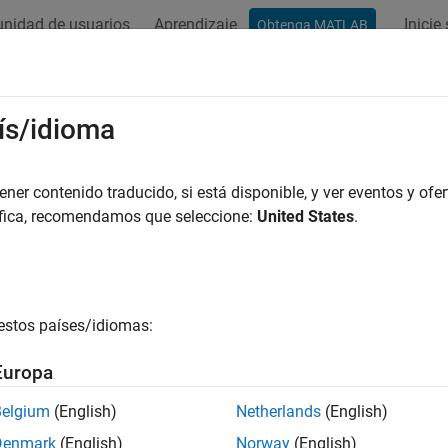
nidad de usuarios
Aprendizaje
Inicie
Obtenga MATLAB
ación
Ejemplos
Funciones
Apps
Vídeos
Respues
ís/idioma
er contenido traducido, si está disponible, y ver eventos y ofer
¿Qué tan útil fue esta traducc
áfica, recomendamos que seleccione:
United States
.
estos países/idiomas:
Europa
Belgium
(English)
Netherlands
(English)
Denmark
(English)
Norway
(English)