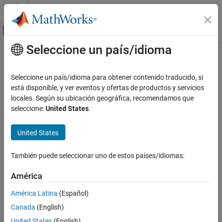
Saltar al contenido
Centro de ayuda de MATLAB
Mostrar/ocultar menú de navegación
Seleccione un país/idioma
Contenido principal
Inicio de Documentación
Seleccione un país/idioma para obtener contenido traducido, si
está disponible, y ver eventos y ofertas de productos y servicios
How useful was this information?
locales. Según su ubicación geográfica, recomendamos que
seleccione:
United States
.
United States
También puede seleccionar uno de estos países/idiomas:
América
América Latina
(Español)
Canada
(English)
United States
(English)