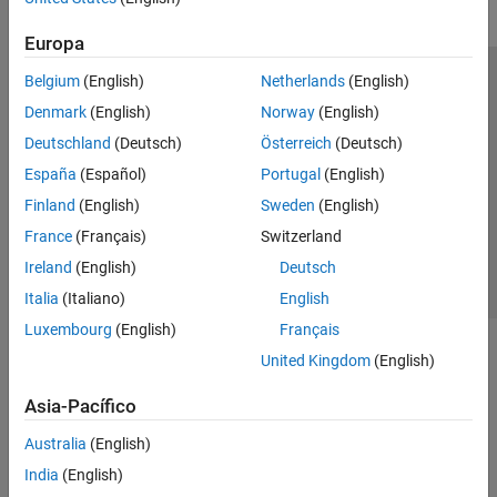
Europa
Belgium
(English)
Netherlands
(English)
Centro de confianza
Marcas comerciales
Denmark
(English)
Norway
(English)
Política de privacidad
Antipiratería
Estado de las aplicaciones
Deutschland
(Deutsch)
Österreich
(Deutsch)
Información de contacto
España
(Español)
Portugal
(English)
© 1994-2026 The MathWorks, Inc.
Finland
(English)
Sweden
(English)
France
(Français)
Switzerland
Seleccione un
España
Ireland
(English)
Deutsch
Italia
(Italiano)
English
Luxembourg
(English)
Français
United Kingdom
(English)
Asia-Pacífico
Australia
(English)
India
(English)