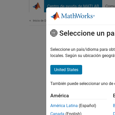
Saltar al contenido
Centro de ayuda de MATLAB
Comu
Document
Inicio de Documentación
Seleccione un pa
Seleccione un país/idioma para obten
locales. Según su ubicación geogr
United States
También puede seleccionar uno de 
América
América Latina
(Español)
Canada
(English)