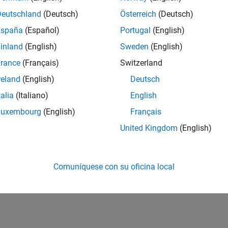
Deutschland
(Deutsch)
Österreich
(Deutsch)
España
(Español)
Portugal
(English)
inland
(English)
Sweden
(English)
rance
(Français)
Switzerland
reland
(English)
Deutsch
talia
(Italiano)
English
Luxembourg
(English)
Français
United Kingdom
(English)
Comuníquese con su oficina local