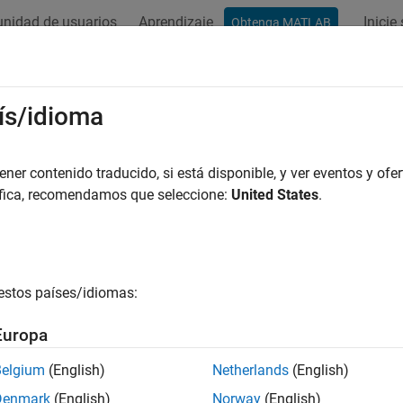
nidad de usuarios
Aprendizaje
Inicie
Obtenga MATLAB
ación
Examples
Functions
Apps
Blocks
Vídeos
ís/idioma
er contenido traducido, si está disponible, y ver eventos y ofer
How useful was this informat
áfica, recomendamos que seleccione:
United States
.
estos países/idiomas:
Europa
Belgium
(English)
Netherlands
(English)
Denmark
(English)
Norway
(English)