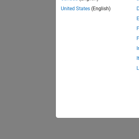
United States
(English)
F
F
I
I