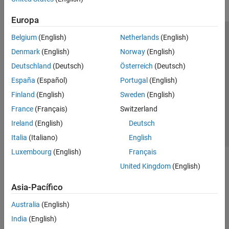
Europa
Belgium
(English)
Netherlands
(English)
Centro de confianza
Marcas comerciales
Denmark
(English)
Norway
(English)
Política de privacidad
Antipiratería
Estado de las aplicaciones
Deutschland
(Deutsch)
Österreich
(Deutsch)
Información de contacto
España
(Español)
Portugal
(English)
© 1994-2026 The MathWorks, Inc.
Finland
(English)
Sweden
(English)
France
(Français)
Switzerland
Seleccione un
España
Ireland
(English)
Deutsch
Italia
(Italiano)
English
Luxembourg
(English)
Français
United Kingdom
(English)
Asia-Pacífico
Australia
(English)
India
(English)