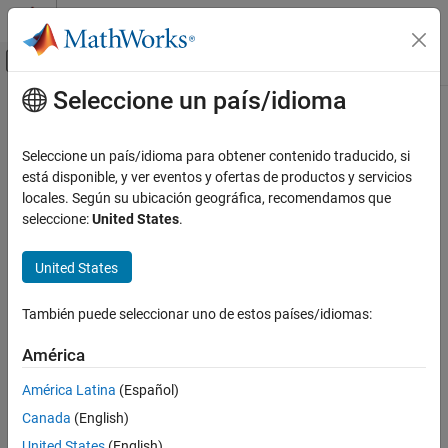
Saltar al contenido
Centro de ayuda de MATLAB
Mostrar/ocultar menú de navegación
Seleccione un país/idioma
Contenido principal
Inicio de Documentación
Seleccione un país/idioma para obtener contenido traducido, si
está disponible, y ver eventos y ofertas de productos y servicios
How useful was this information?
locales. Según su ubicación geográfica, recomendamos que
seleccione:
United States
.
United States
También puede seleccionar uno de estos países/idiomas:
América
América Latina
(Español)
Canada
(English)
United States
(English)