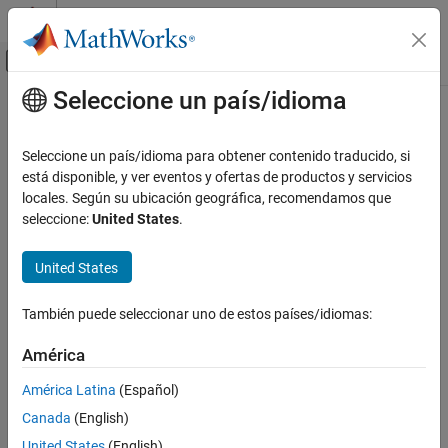
Saltar al contenido
Centro de ayuda de MATLAB
Mostrar/ocultar menú de navegación
Seleccione un país/idioma
Contenido principal
Inicio de Documentación
Seleccione un país/idioma para obtener contenido traducido, si
está disponible, y ver eventos y ofertas de productos y servicios
How useful was this information?
locales. Según su ubicación geográfica, recomendamos que
seleccione:
United States
.
United States
También puede seleccionar uno de estos países/idiomas:
América
América Latina
(Español)
Canada
(English)
United States
(English)