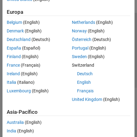
Europa
Belgium
(English)
Netherlands
(English)
Centro de confianza
Marcas comerciales
Denmark
(English)
Norway
(English)
Política de privacidad
Antipiratería
Estado de las aplicaciones
Deutschland
(Deutsch)
Österreich
(Deutsch)
Información de contacto
España
(Español)
Portugal
(English)
© 1994-2026 The MathWorks, Inc.
Finland
(English)
Sweden
(English)
France
(Français)
Switzerland
Seleccione un
España
Ireland
(English)
Deutsch
Italia
(Italiano)
English
Luxembourg
(English)
Français
United Kingdom
(English)
Asia-Pacífico
Australia
(English)
India
(English)