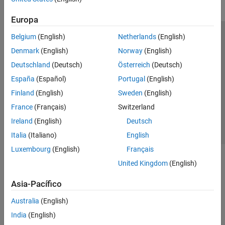
Europa
Belgium
(English)
Netherlands
(English)
Centro de confianza
Marcas comerciales
Denmark
(English)
Norway
(English)
Política de privacidad
Antipiratería
Estado de las aplicaciones
Deutschland
(Deutsch)
Österreich
(Deutsch)
Información de contacto
España
(Español)
Portugal
(English)
© 1994-2026 The MathWorks, Inc.
Finland
(English)
Sweden
(English)
France
(Français)
Switzerland
Seleccione un
España
Ireland
(English)
Deutsch
Italia
(Italiano)
English
Luxembourg
(English)
Français
United Kingdom
(English)
Asia-Pacífico
Australia
(English)
India
(English)