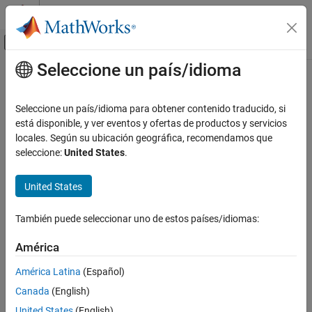
Saltar al contenido
Centro de ayuda de MATLAB
Mostrar/ocultar menú de navegación
Seleccione un país/idioma
Contenido principal
Inicio de Documentación
Seleccione un país/idioma para obtener contenido traducido, si
está disponible, y ver eventos y ofertas de productos y servicios
How useful was this information?
locales. Según su ubicación geográfica, recomendamos que
seleccione:
United States
.
United States
También puede seleccionar uno de estos países/idiomas:
América
América Latina
(Español)
Canada
(English)
United States
(English)