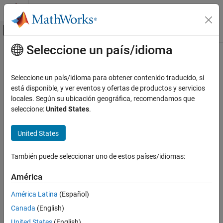
Saltar al contenido
Centro de ayuda de MATLAB
Mostrar/ocultar menú de navegación
Seleccione un país/idioma
Contenido principal
Inicio de Documentación
Seleccione un país/idioma para obtener contenido traducido, si
está disponible, y ver eventos y ofertas de productos y servicios
How useful was this information?
locales. Según su ubicación geográfica, recomendamos que
seleccione:
United States
.
United States
También puede seleccionar uno de estos países/idiomas:
América
América Latina
(Español)
Canada
(English)
United States
(English)