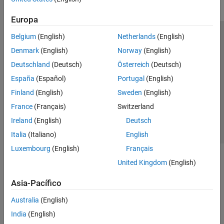
Europa
Belgium
(English)
Netherlands
(English)
Centro de confianza
Marcas comerciales
Denmark
(English)
Norway
(English)
Política de privacidad
Antipiratería
Estado de las aplicaciones
Deutschland
(Deutsch)
Österreich
(Deutsch)
Información de contacto
España
(Español)
Portugal
(English)
© 1994-2026 The MathWorks, Inc.
Finland
(English)
Sweden
(English)
France
(Français)
Switzerland
Seleccione un
España
Ireland
(English)
Deutsch
Italia
(Italiano)
English
Luxembourg
(English)
Français
United Kingdom
(English)
Asia-Pacífico
Australia
(English)
India
(English)