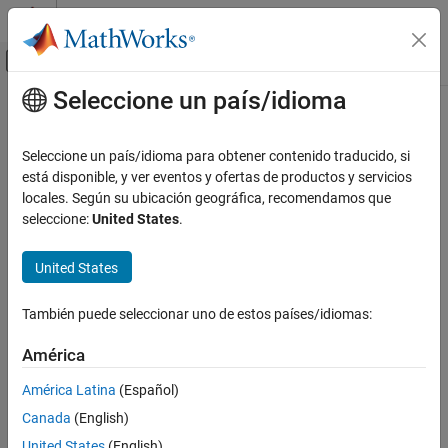
Saltar al contenido
Centro de ayuda de MATLAB
Mostrar/ocultar menú de navegación
Seleccione un país/idioma
Contenido principal
Inicio de Documentación
Seleccione un país/idioma para obtener contenido traducido, si
está disponible, y ver eventos y ofertas de productos y servicios
locales. Según su ubicación geográfica, recomendamos que
How useful was this information?
seleccione:
United States
.
United States
También puede seleccionar uno de estos países/idiomas:
América
América Latina
(Español)
Canada
(English)
United States
(English)