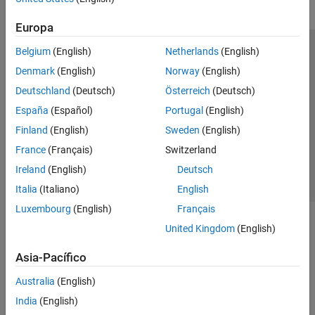
Europa
Belgium
(English)
Netherlands
(English)
Centro de confianza
Marcas comerciales
Denmark
(English)
Norway
(English)
Política de privacidad
Antipiratería
Estado de las aplicaciones
Deutschland
(Deutsch)
Österreich
(Deutsch)
Información de contacto
España
(Español)
Portugal
(English)
© 1994-2026 The MathWorks, Inc.
Finland
(English)
Sweden
(English)
France
(Français)
Switzerland
Seleccione un
España
Ireland
(English)
Deutsch
Italia
(Italiano)
English
Luxembourg
(English)
Français
United Kingdom
(English)
Asia-Pacífico
Australia
(English)
India
(English)