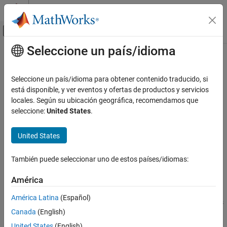
Saltar al contenido
Centro de ayuda de MATLAB
Mostrar/ocultar menú de navegación
Seleccione un país/idioma
Contenido principal
Inicio de Documentación
subsasgn
Cálculo paralelo
Seleccione un país/idioma para obtener contenido traducido, si
Subscripted assignment for Composite
está disponible, y ver eventos y ofertas de productos y servicios
Parallel Computing Toolbox
locales. Según su ubicación geográfica, recomendamos que
Big Data Processing
Syntax
seleccione:
United States
.
Distributed Arrays
C(i) = {B}
United States
subsasgn
C(1:end) = {B}
C([i1,i2]) = {B1,B2}
ON THIS PAGE
También puede seleccionar uno de estos países/idiomas:
C{i} = B
Syntax
Description
América
Description
Version History
América Latina
(Español)
See Also
assigns remote values to Composite objects. The values
subsasgn
Canada
(English)
reside on the workers in the current parallel pool.
United States
(English)