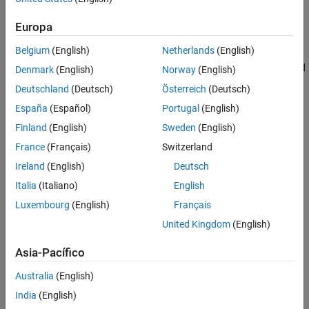
sets the entry of
on worker
to the value
.
C(i) = {B}
C
i
B
Europa
sets all entries of
to the value
.
C(1:end) = {B}
C
B
Belgium
(English)
Netherlands
(English)
assigns different values on workers
and
C([i1,i2]) = {B1,B2}
i1
Denmark
(English)
Norway
(English)
.
i2
Deutschland
(Deutsch)
Österreich
(Deutsch)
España
(Español)
Portugal
(English)
sets the entry of
on worker
to the value
.
C{i} = B
C
i
B
Finland
(English)
Sweden
(English)
Version History
France
(Français)
Switzerland
Introduced in R2008b
Ireland
(English)
Deutsch
Italia
(Italiano)
English
See Also
Luxembourg
(English)
Français
|
|
subsasgn
Composite
subsref
United Kingdom
(English)
Asia-Pacífico
How useful was this information?
Australia
(English)
India
(English)