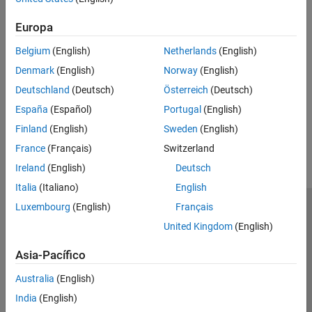
Code Generation
Code Generation
Generate C/C++ code and MEX functions or generate HDL code
Europa
RFSoC Implementation
from Simulink models
Belgium
(English)
Netherlands
(English)
RFSoC Implementation
Denmark
(English)
Norway
(English)
Deploy Simulink models to RFSoC hardware boards using SoC
Blockset
Deutschland
(Deutsch)
Österreich
(Deutsch)
España
(Español)
Portugal
(English)
How useful was this information?
Finland
(English)
Sweden
(English)
France
(Français)
Switzerland
Ireland
(English)
Deutsch
Italia
(Italiano)
English
Luxembourg
(English)
Français
Centro de confianza
Marcas comerciales
United Kingdom
(English)
Política de privacidad
Antipiratería
Estado de las aplicaciones
Información de contacto
Asia-Pacífico
© 1994-2026 The MathWorks, Inc.
Australia
(English)
India
(English)
Seleccione un