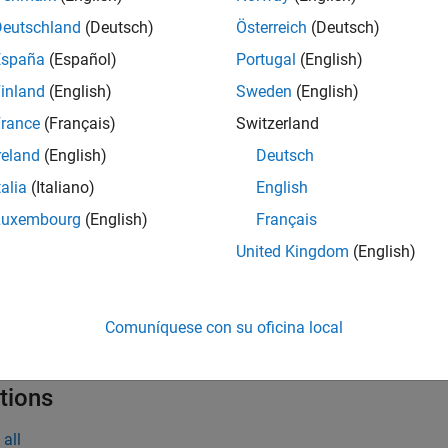
OA for Arbitrary Array Geometries
Deutschland
(Deutsch)
Österreich
(Deutsch)
España
(Español)
Portugal
(English)
inland
(English)
Sweden
(English)
ks
rance
(Français)
Switzerland
all
reland
(English)
Deutsch
talia
(Italiano)
English
OA for Specific Array Geometries
Luxembourg
(English)
Français
United Kingdom
(English)
OA for Arbitrary Array Geometries
roadside Angle Conversion
Comuníquese con su oficina local
tions
all