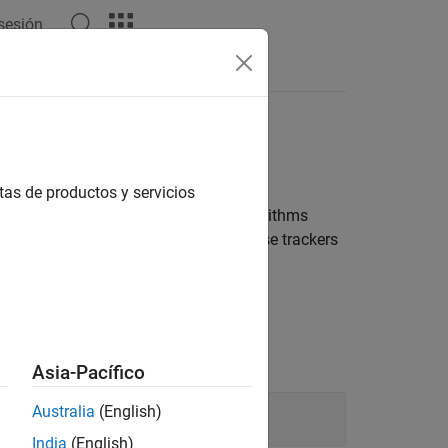
 sesión
Answers
ubspace methods
tas de productos y servicios
radiating or reflecting source. DOA algorithms
 2-D MUSIC, and root-MUSIC. Monopulse trackers
Asia-Pacífico
Australia
(English)
India
(English)