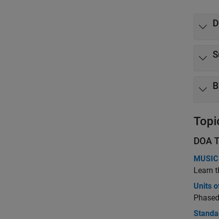
D
S
B
Topi
DOA T
MUSIC 
Learn t
Units 
Phased 
Standa