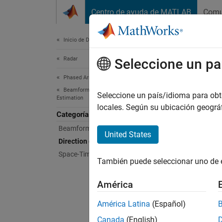
Saltar al contenido
Centro de ayuda de MATLAB
Comu
Document
Inicio de Documentación
Radar
Dire
Seleccione un pa
Phased Array System Toolbox
Beamforming and Direction of Arrival
Beamsc
Seleccione un país/idioma para obten
Estimation
Use dir
locales. Según su ubicación geogr
Categoría
includ
Beamforming
provide
United States
Direction of Arrival Estimation
Obje
Space-Time Adaptive Processing
También puede seleccionar uno de 
expand 
América
D
América Latina
(Español)
Canada
(English)