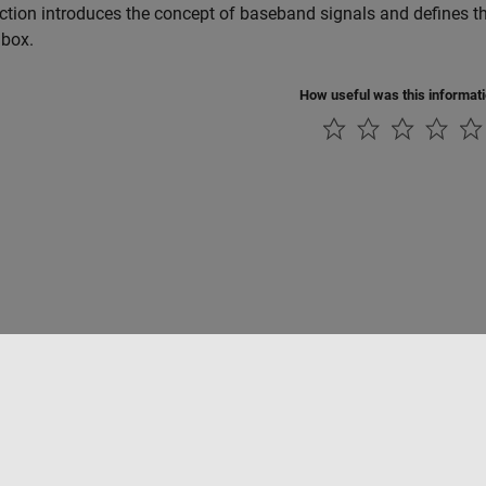
ction introduces the concept of baseband signals and defines t
lbox.
How useful was this informat
rivacidad
Antipiratería
Estado de las aplicaciones
Información de contac