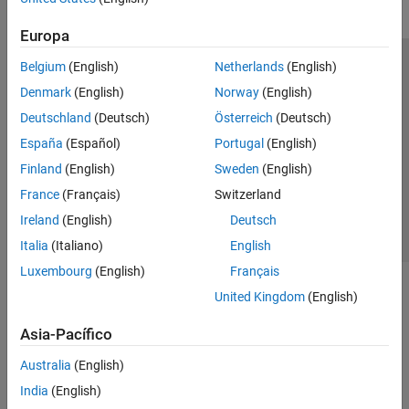
Europa
Belgium
(English)
Netherlands
(English)
Centro de confianza
Marcas comerciales
Denmark
(English)
Norway
(English)
Política de privacidad
Antipiratería
Estado de las aplicaciones
Deutschland
(Deutsch)
Österreich
(Deutsch)
Información de contacto
España
(Español)
Portugal
(English)
© 1994-2026 The MathWorks, Inc.
Finland
(English)
Sweden
(English)
France
(Français)
Switzerland
Seleccione un
España
Ireland
(English)
Deutsch
Italia
(Italiano)
English
Luxembourg
(English)
Français
United Kingdom
(English)
Asia-Pacífico
Australia
(English)
India
(English)