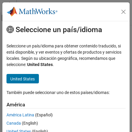
Saltar al contenido
Centro de ayuda de MATLAB
Mostrar/ocultar menú de navegación
Seleccione un país/idioma
Contenido principal
Inicio de Documentación
Radar
Seleccione un país/idioma para obtener contenido traducido, si
está disponible, y ver eventos y ofertas de productos y servicios
locales. Según su ubicación geográfica, recomendamos que
How useful was this information?
seleccione:
United States
.
United States
También puede seleccionar uno de estos países/idiomas:
América
América Latina
(Español)
Canada
(English)
United States
(English)