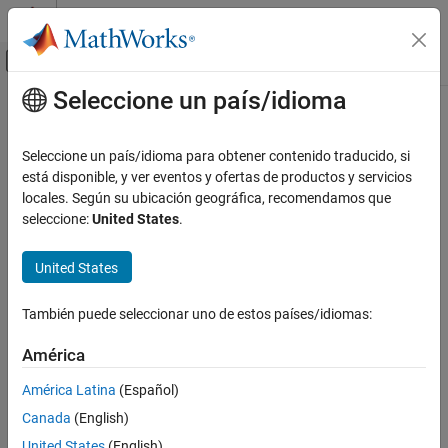
Saltar al contenido
Centro de ayuda de MATLAB
Mostrar/ocultar menú de navegación
Seleccione un país/idioma
Contenido principal
Inicio de Documentación
Code Generation
Seleccione un país/idioma para obtener contenido traducido, si
está disponible, y ver eventos y ofertas de productos y servicios
locales. Según su ubicación geográfica, recomendamos que
How useful was this information?
seleccione:
United States
.
United States
También puede seleccionar uno de estos países/idiomas:
América
América Latina
(Español)
Canada
(English)
United States
(English)