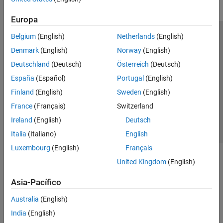
Europa
Belgium
(English)
Netherlands
(English)
Centro de confianza
Marcas comerciales
Denmark
(English)
Norway
(English)
Política de privacidad
Antipiratería
Estado de las aplicaciones
Deutschland
(Deutsch)
Österreich
(Deutsch)
Información de contacto
España
(Español)
Portugal
(English)
© 1994-2026 The MathWorks, Inc.
Finland
(English)
Sweden
(English)
France
(Français)
Switzerland
Seleccione un
España
Ireland
(English)
Deutsch
Italia
(Italiano)
English
Luxembourg
(English)
Français
United Kingdom
(English)
Asia-Pacífico
Australia
(English)
India
(English)