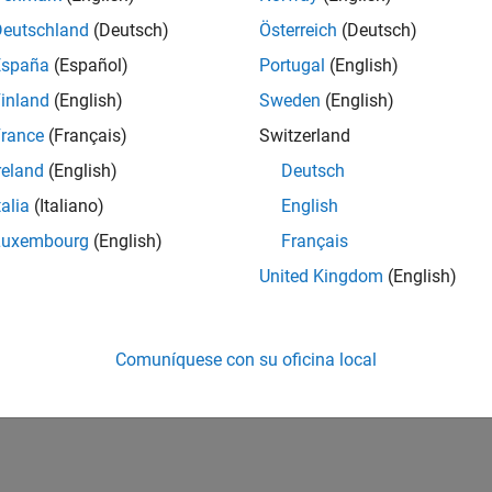
Deutschland
(Deutsch)
Österreich
(Deutsch)
España
(Español)
Portugal
(English)
inland
(English)
Sweden
(English)
rance
(Français)
Switzerland
reland
(English)
Deutsch
talia
(Italiano)
English
Luxembourg
(English)
Français
United Kingdom
(English)
Comuníquese con su oficina local