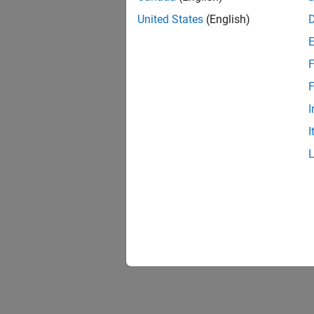
United States
(English)
F
F
I
I