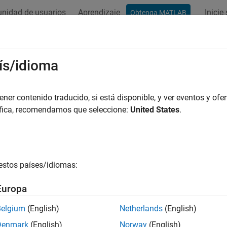
nidad de usuarios
Aprendizaje
Inicie
Obtenga MATLAB
ation
Examples
Functions
Blocks
Apps
Videos
ís/idioma
er contenido traducido, si está disponible, y ver eventos y ofer
How useful was this informat
áfica, recomendamos que seleccione:
United States
.
estos países/idiomas:
Europa
Belgium
(English)
Netherlands
(English)
Denmark
(English)
Norway
(English)