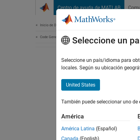
Saltar al contenido
Centro de ayuda de MATLAB
Comu
Document
Inicio de Documentación
Code Generation
Seleccione un pa
Seleccione un país/idioma para obten
locales. Según su ubicación geogr
United States
También puede seleccionar uno de 
América
América Latina
(Español)
Canada
(English)