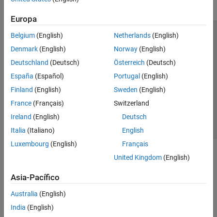
Europa
Belgium
(English)
Netherlands
(English)
Centro de confianza
Marcas comerciales
Denmark
(English)
Norway
(English)
Política de privacidad
Antipiratería
Estado de las aplicaciones
Deutschland
(Deutsch)
Österreich
(Deutsch)
Información de contacto
España
(Español)
Portugal
(English)
© 1994-2026 The MathWorks, Inc.
Finland
(English)
Sweden
(English)
France
(Français)
Switzerland
Seleccione un
España
Ireland
(English)
Deutsch
Italia
(Italiano)
English
Luxembourg
(English)
Français
United Kingdom
(English)
Asia-Pacífico
Australia
(English)
India
(English)