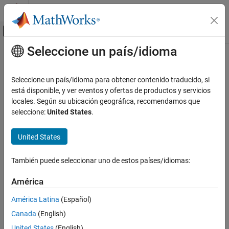
Saltar al contenido
Centro de ayuda de MATLAB
Mostrar/ocultar menú de navegación
Seleccione un país/idioma
Contenido principal
Inicio de Documentación
Radar
Seleccione un país/idioma para obtener contenido traducido, si
está disponible, y ver eventos y ofertas de productos y servicios
locales. Según su ubicación geográfica, recomendamos que
How useful was this information?
seleccione:
United States
.
United States
También puede seleccionar uno de estos países/idiomas:
América
América Latina
(Español)
Canada
(English)
United States
(English)