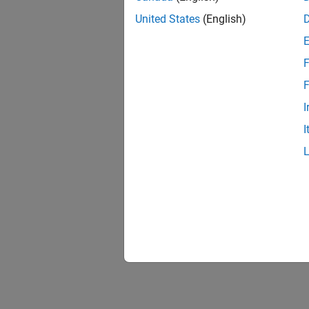
United States
(English)
F
F
I
I