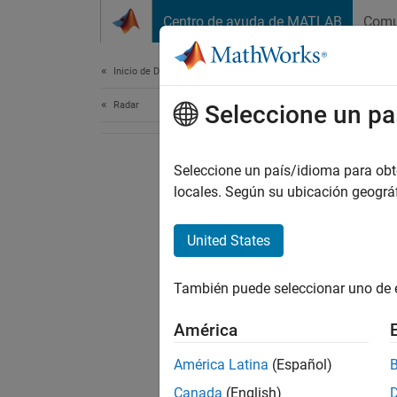
Saltar al contenido
Centro de ayuda de MATLAB
Comu
Document
Inicio de Documentación
Radar
Seleccione un pa
Seleccione un país/idioma para obten
locales. Según su ubicación geogr
United States
También puede seleccionar uno de 
América
América Latina
(Español)
Canada
(English)