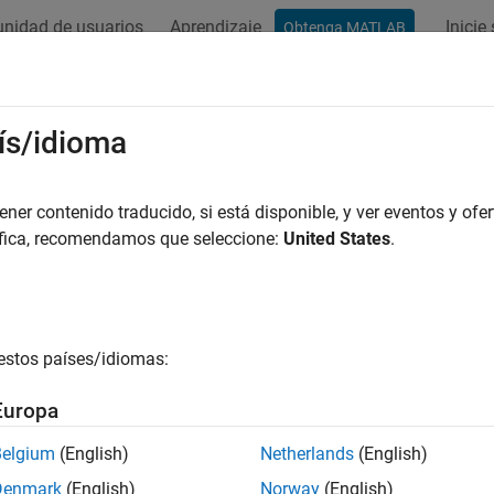
nidad de usuarios
Aprendizaje
Inicie
Obtenga MATLAB
ation
Examples
Functions
Blocks
Apps
Videos
ís/idioma
er contenido traducido, si está disponible, y ver eventos y ofer
How useful was this informat
áfica, recomendamos que seleccione:
United States
.
estos países/idiomas:
Europa
Belgium
(English)
Netherlands
(English)
Denmark
(English)
Norway
(English)