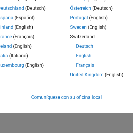
Deutschland
(Deutsch)
Österreich
(Deutsch)
España
(Español)
Portugal
(English)
inland
(English)
Sweden
(English)
rance
(Français)
Switzerland
reland
(English)
Deutsch
talia
(Italiano)
English
Luxembourg
(English)
Français
United Kingdom
(English)
Comuníquese con su oficina local