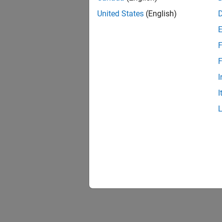
United States
(English)
F
F
I
I