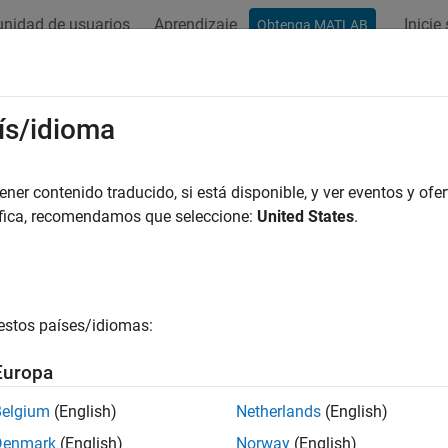
nidad de usuarios
Aprendizaje
Inicie
Obtenga MATLAB
ation
Examples
Functions
Blocks
Apps
Videos
ís/idioma
er contenido traducido, si está disponible, y ver eventos y ofer
How useful was this informat
áfica, recomendamos que seleccione:
United States
.
estos países/idiomas:
Europa
Belgium
(English)
Netherlands
(English)
Denmark
(English)
Norway
(English)