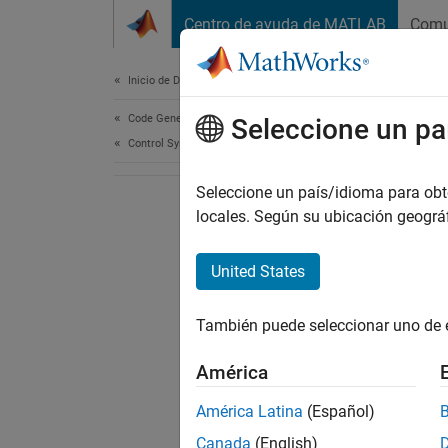
Saltar al contenido
Centro de ayuda de MATLAB
Comu
Document
Inicio de Documentación
Code Generation
Seleccione un pa
Control Systems
Seleccione un país/idioma para obten
locales. Según su ubicación geogr
United States
También puede seleccionar uno de 
América
América Latina
(Español)
Canada
(English)