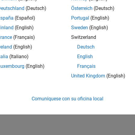
Deutschland
(Deutsch)
Österreich
(Deutsch)
España
(Español)
Portugal
(English)
inland
(English)
Sweden
(English)
rance
(Français)
Switzerland
reland
(English)
Deutsch
talia
(Italiano)
English
Luxembourg
(English)
Français
United Kingdom
(English)
Comuníquese con su oficina local