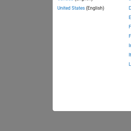
United States
(English)
F
F
I
I