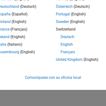
Deutschland
(Deutsch)
Österreich
(Deutsch)
España
(Español)
Portugal
(English)
inland
(English)
Sweden
(English)
rance
(Français)
Switzerland
reland
(English)
Deutsch
talia
(Italiano)
English
Luxembourg
(English)
Français
United Kingdom
(English)
Comuníquese con su oficina local