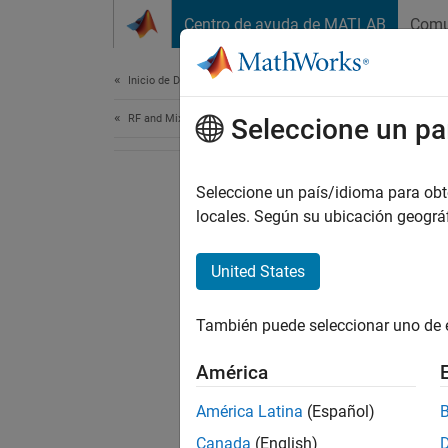
Saltar al contenido
Centro de ayuda de MATLAB
Comu
Document
Inicio de Documentación
RF and Mixed Signal
Seleccione un pa
Seleccione un país/idioma para obten
locales. Según su ubicación geogr
United States
También puede seleccionar uno de 
América
América Latina
(Español)
Canada
(English)