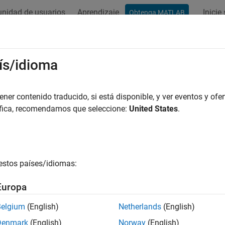
nidad de usuarios
Aprendizaje
Inicie
Obtenga MATLAB
ation
Examples
Functions
Apps
Videos
Answers
ís/idioma
er contenido traducido, si está disponible, y ver eventos y ofer
How useful was this informat
áfica, recomendamos que seleccione:
United States
.
estos países/idiomas:
Europa
Belgium
(English)
Netherlands
(English)
Denmark
(English)
Norway
(English)