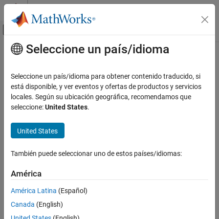
Saltar al contenido
Centro de ayuda de MATLAB
Mostrar/ocultar menú de navegación
Seleccione un país/idioma
Contenido principal
Inicio de Documentación
Robótica y sistemas autónomos
Seleccione un país/idioma para obtener contenido traducido, si
está disponible, y ver eventos y ofertas de productos y servicios
locales. Según su ubicación geográfica, recomendamos que
¿Qué tan útil fue esta traducción?
seleccione:
United States
.
United States
También puede seleccionar uno de estos países/idiomas:
América
América Latina
(Español)
Canada
(English)
United States
(English)