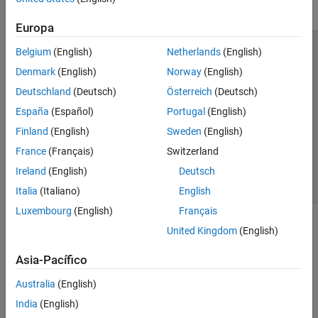
Europa
Belgium
(English)
Netherlands
(English)
Centro de confianza
Marcas comerciales
Denmark
(English)
Norway
(English)
Política de privacidad
Antipiratería
Estado de las aplicaciones
Deutschland
(Deutsch)
Österreich
(Deutsch)
Información de contacto
España
(Español)
Portugal
(English)
© 1994-2026 The MathWorks, Inc.
Finland
(English)
Sweden
(English)
France
(Français)
Switzerland
Seleccione un
España
Ireland
(English)
Deutsch
Italia
(Italiano)
English
Luxembourg
(English)
Français
United Kingdom
(English)
Asia-Pacífico
Australia
(English)
India
(English)