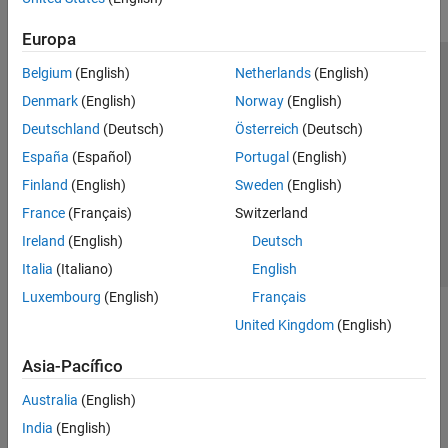
Simulación de robots
Europa
Detección de colisiones
Transformaciones de coordenadas
Belgium
(English)
Netherlands
(English)
Centro de confianza
Marcas comerciales
Generación de código
Denmark
(English)
Norway
(English)
Política de privacidad
Antipiratería
Estado de las aplicaciones
Autonomía todoterreno para maquinaria
pesada
Deutschland
(Deutsch)
Österreich
(Deutsch)
Información de contacto
Hardware compatible con Robotics
España
(Español)
Portugal
(English)
© 1994-2026 The MathWorks, Inc.
System Toolbox
Finland
(English)
Sweden
(English)
ROS Toolbox
France
(Français)
Switzerland
Seleccione un
Sensor Fusion and Tracking Toolbox
España
Ireland
(English)
Deutsch
Simulink 3D Animation
Italia
(Italiano)
English
UAV Toolbox
Luxembourg
(English)
Français
United Kingdom
(English)
Asia-Pacífico
Australia
(English)
India
(English)