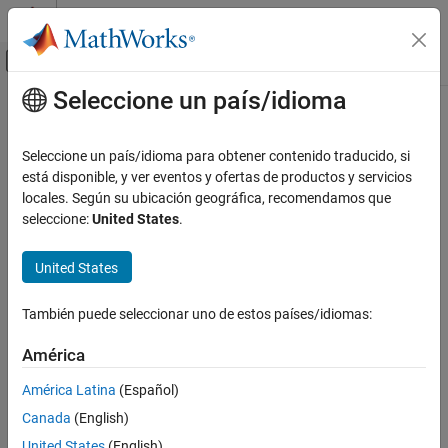
Saltar al contenido
Centro de ayuda de MATLAB
Mostrar/ocultar menú de navegación
Seleccione un país/idioma
Contenido principal
Inicio de Documentación
Robótica y sistemas autónomos
Seleccione un país/idioma para obtener contenido traducido, si
Categoría
está disponible, y ver eventos y ofertas de productos y servicios
locales. Según su ubicación geográfica, recomendamos que
Automated Driving Toolbox
¿Qué tan útil fue esta traducción?
seleccione:
United States
.
Navigation Toolbox
RoadRunner
United States
RoadRunner Scenario
También puede seleccionar uno de estos países/idiomas:
Robotics System Toolbox
Introducción a Robotics System Toolbox
América
Modelado de robots
América Latina
(Español)
Cinemática inversa
Canada
(English)
Planificación de movimiento y
trayectorias
United States
(English)