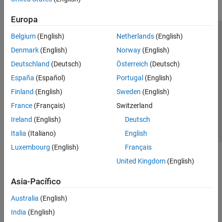
Europa
Belgium
(English)
Netherlands
(English)
Centro de confianza
Marcas comerciales
Denmark
(English)
Norway
(English)
Política de privacidad
Antipiratería
Estado de las aplicaciones
Deutschland
(Deutsch)
Österreich
(Deutsch)
Información de contacto
España
(Español)
Portugal
(English)
© 1994-2026 The MathWorks, Inc.
Finland
(English)
Sweden
(English)
France
(Français)
Switzerland
Seleccione un
España
Ireland
(English)
Deutsch
Italia
(Italiano)
English
Luxembourg
(English)
Français
United Kingdom
(English)
Asia-Pacífico
Australia
(English)
India
(English)