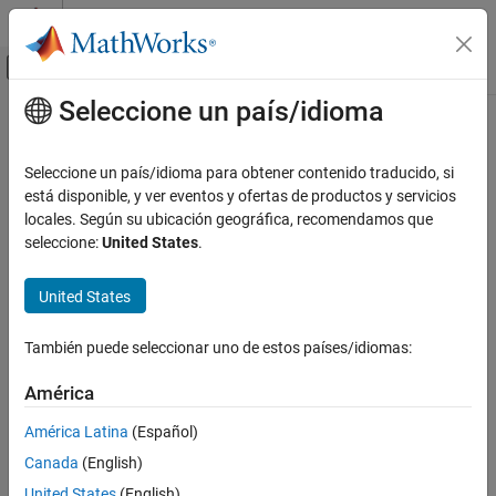
Saltar al contenido
Centro de ayuda de MATLAB
Mostrar/ocultar menú de navegación
Seleccione un país/idioma
Contenido principal
Inicio de Documentación
Reporting and Database Access
Seleccione un país/idioma para obtener contenido traducido, si
está disponible, y ver eventos y ofertas de productos y servicios
How useful was this information?
locales. Según su ubicación geográfica, recomendamos que
seleccione:
United States
.
United States
También puede seleccionar uno de estos países/idiomas:
América
América Latina
(Español)
Canada
(English)
United States
(English)